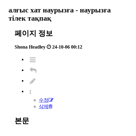
алғыс хат наурызға - наурызға
тілек тақпақ
페이지 정보
Shona Headley
24-10-06 00:12
수정
삭제
본문