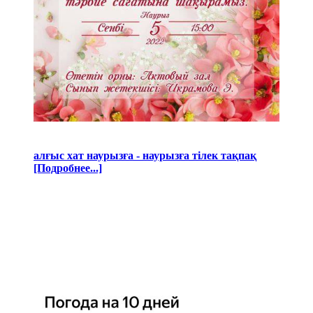
алғыс хат наурызға - наурызға тілек тақпақ
[Подробнее...]