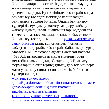
бірінші сыңары ілік септігінде, екіншісі тәуелдік
жалғауында келіп, сөйлемде анықтауыштық
қызмет атқарады. Қазақ тіліндегі сөздердің өзара
байланысу тәсілдері негізінде қалыптасқан
байланысу түрлері болады. Ондай байланысу
түрлері бесеу: қиысу, матасу, меңгеру, қабысу,
жанасу. Қиысу. Абай) шаңғышылар. Күрделі сөз
тіркесі үш матасу мысалдар: тақырыбы: сөздердің
байланысу тәсілдері мен, пәні:
қожа ахмет яссауи
саяси ойлары
қазақ тілі сыныбы: 7-сынып
сабақтың тақырыбы. Сөздердің байланысу түрлері.
Матасу ОҚО Мақтарал ауданы Жетісай қаласы
«№5 А.Байтұрсынов атындағы жалпы орта
мектебі» коммуналдық. Сөздердің байланысу
формаларына (типтеріне) қиысу, қабысу, менгеру,
матасу, жанасу сияқты синтаксистік байланыс
түрлері жатады.
жүктілік триместрлері
қандай да болмасын белгінің сипаттамасы немесе
қарама-қарсы белгінің сипаттамасы
закофальк купить в алматы
токийский университет специальности
паллиативті көмек және мейірбикелік күтім
.