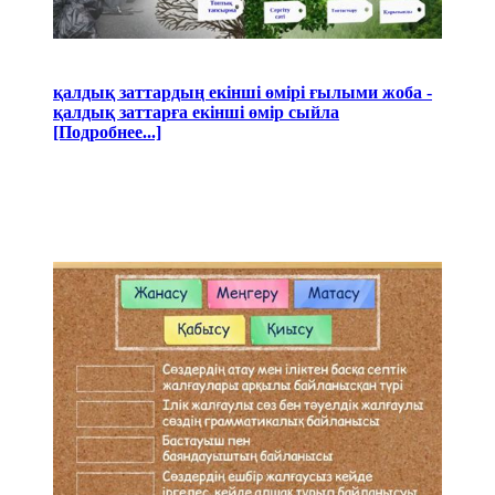
қалдық заттардың екінші өмірі ғылыми жоба -
қалдық заттарға екінші өмір сыйла
[Подробнее...]