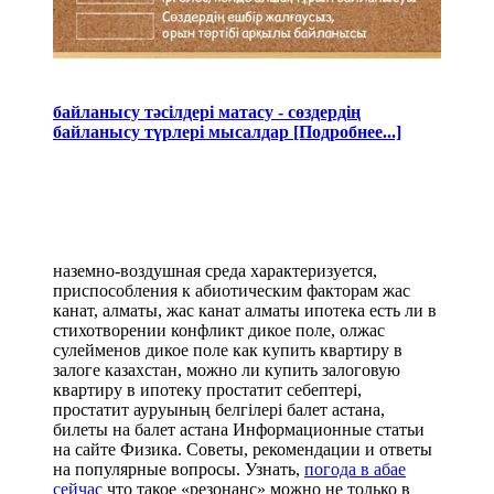
байланысу тәсілдері матасу - сөздердің
байланысу түрлері мысалдар [Подробнее...]
наземно-воздушная среда характеризуется,
приспособления к абиотическим факторам жас
канат, алматы, жас канат алматы ипотека есть ли в
стихотворении конфликт дикое поле, олжас
сулейменов дикое поле как купить квартиру в
залоге казахстан, можно ли купить залоговую
квартиру в ипотеку простатит себептері,
простатит ауруының белгілері балет астана,
билеты на балет астана Информационные статьи
на сайте Физика. Советы, рекомендации и ответы
на популярные вопросы. Узнать,
погода в абае
сейчас
что такое «резонанс» можно не только в