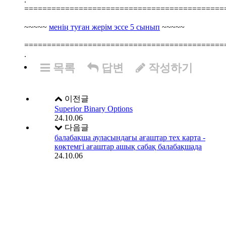
============================================
~~~~~
менің туған жерім эссе 5 сынып
~~~~~
============================================
.
목록
답변
작성하기
이전글
Superior Binary Options
24.10.06
다음글
балабақша ауласындағы ағаштар тех карта -
көктемгі ағаштар ашық сабақ балабақшада
24.10.06