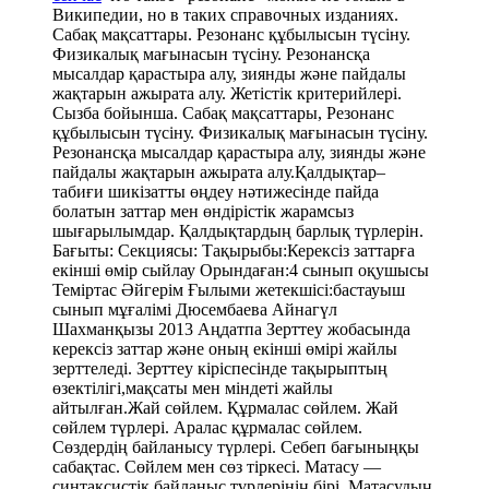
Википедии, но в таких справочных изданиях.
Сабақ мақсаттары. Резонанс құбылысын түсіну.
Физикалық мағынасын түсіну. Резонансқа
мысалдар қарастыра алу, зиянды және пайдалы
жақтарын ажырата алу. Жетістік критерийлері.
Сызба бойынша. Сабақ мақсаттары, Резонанс
құбылысын түсіну. Физикалық мағынасын түсіну.
Резонансқа мысалдар қарастыра алу, зиянды және
пайдалы жақтарын ажырата алу.Қалдықтар–
табиғи шикізатты өңдеу нәтижесінде пайда
болатын заттар мен өндірістік жарамсыз
шығарылымдар. Қалдықтардың барлық түрлерін.
Бағыты: Секциясы: Тақырыбы:Керексіз заттарға
екінші өмір сыйлау Орындаған:4 сынып оқушысы
Теміртас Әйгерім Ғылыми жетекшісі:бастауыш
сынып мұғалімі Дюсембаева Айнагүл
Шахманқызы 2013 Аңдатпа Зерттеу жобасында
керексіз заттар және оның екінші өмірі жайлы
зерттеледі. Зерттеу кіріспесінде тақырыптың
өзектілігі,мақсаты мен міндеті жайлы
айтылған.Жай сөйлем. Құрмалас сөйлем. Жай
сөйлем түрлері. Аралас құрмалас сөйлем.
Сөздердің байланысу түрлері. Себеп бағыныңқы
сабақтас. Сөйлем мен сөз тіркесі. Матасу —
синтаксистік байланыс түрлерінің бірі. Матасудың