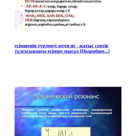
есімшенің түрленуі деген не - жатыс септік
тұлғасындағы есімше мысал [Подробнее...]